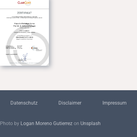
Datenschutz
Disclaimer
Impressum
Photo by
Logan Moreno Gutierrez
on
Unsplash